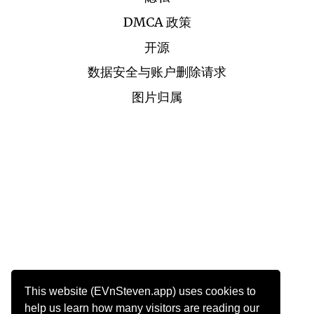
DMCA 政策
开源
数据安全与账户删除请求
图片归属
This website (EVnSteven.app) uses cookies to
help us learn how many visitors are reading our