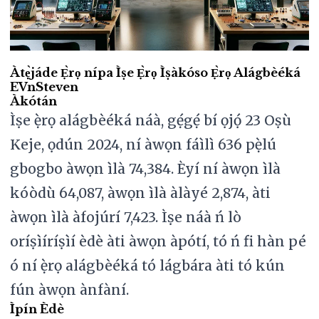
Àtẹ̀jáde Ẹ̀rọ nípa Ìṣe Ẹ̀rọ Ìṣàkóso Ẹ̀rọ Alágbèéká
EVnSteven
Àkótán
Ìṣe ẹ̀rọ alágbèéká náà, gẹ́gẹ́ bí ọjọ́ 23 Oṣù
Keje, ọdún 2024, ní àwọn fáìlì 636 pẹ̀lú
gbogbo àwọn ìlà 74,384. Èyí ní àwọn ìlà
kóòdù 64,087, àwọn ìlà àlàyé 2,874, àti
àwọn ìlà àfojúrí 7,423. Ìṣe náà ń lò
oríṣìíríṣìí èdè àti àwọn àpótí, tó ń fi hàn pé
ó ní ẹ̀rọ alágbèéká tó lágbára àti tó kún
fún àwọn ànfàní.
Ìpín Èdè