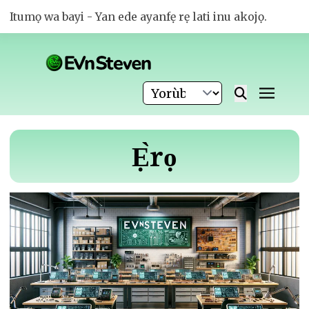
Itumọ wa bayi - Yan ede ayanfẹ rẹ lati inu akojọ.
Ẹ̀rọ