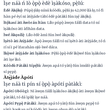
Ìṣe náà ń lò ọ̀pọ̀ èdè ìṣàkóso, pẹ̀lú:
Èdè Àkọ́kọ́
: Púpọ̀ jùlọ nínú kóòdù, pẹ̀lú ju 42,000 ìlà lọ, tó fi
hàn pé èyí ni àtẹ̀jáde tàbí èdè pàtàkì fún iṣẹ́ àkọ́kọ́.
Ìtọ́kasí àti Àwòrán Ìtàn
: Lílo púpọ̀ àwọn fáìlì data tó ní
ìṣàkóso àti àfihàn data.
Ìwé Àkọsílẹ̀
: Lílo èdè àmì fún ìwé àkọsílẹ̀.
Ìṣètò àti Àtẹ̀jáde
: Àpọ̀ àwọn fáìlì tó ní ìṣètò àti àtẹ̀jáde, tó ń
rí sí i pé ìfarahàn ojú-ìwé dára.
Ìkọ̀wé àtẹ̀jáde àti Ìṣàkóso
: Pẹ̀lú ọ̀pọ̀ èdè ìkọ̀wé fún ìṣàkóso
àti ìṣe ìkó.
Kóòdù Pátákì Sípẹ́lù
: Àwọn apá tó yàtọ̀ fún ìmúlò pátákì
sí pẹpẹ̀.
Àtẹ̀jáde Àpótí
Ìṣe náà ti pín sí ọ̀pọ̀ àpótí pàtàkì:
Àpótí Gbóògì
: Ní àwọn fáìlì ìṣàkóso àkọ́kọ́ àti àwọn ìkọ̀wé
pàtàkì, tó dá ìpìlẹ̀ ìṣe náà.
Àpótí Pẹpẹ̀ Pátákì
: Àwọn apá tó yàtọ̀ fún àwọn pẹpẹ̀ tó
yàtọ̀, kọọkan ní kóòdù àti àwọn ohun èlò pàtàkì.