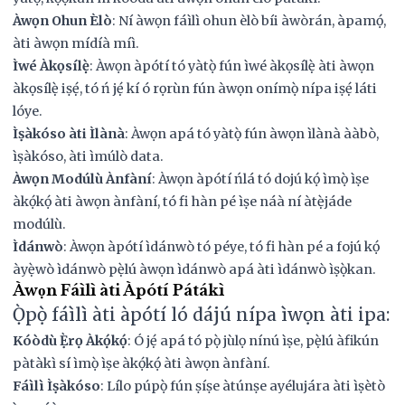
Àwọn Ohun Èlò
: Ní àwọn fáìlì ohun èlò bíi àwòrán, àpamọ́,
àti àwọn mídíà míì.
Ìwé Àkọsílẹ̀
: Àwọn àpótí tó yàtọ̀ fún ìwé àkọsílẹ̀ àti àwọn
àkọsílẹ̀ iṣẹ́, tó ń jẹ́ kí ó rọrùn fún àwọn onímọ̀ nípa iṣẹ́ láti
lóye.
Ìṣàkóso àti Ìlànà
: Àwọn apá tó yàtọ̀ fún àwọn ìlànà ààbò,
ìṣàkóso, àti ìmúlò data.
Àwọn Modúlù Ànfàní
: Àwọn àpótí ńlá tó dojú kọ́ ìmọ̀ ìṣe
àkọ́kọ́ àti àwọn ànfàní, tó fi hàn pé ìṣe náà ní àtẹ̀jáde
modúlù.
Ìdánwò
: Àwọn àpótí ìdánwò tó péye, tó fi hàn pé a fojú kọ́
àyẹ̀wò ìdánwò pẹ̀lú àwọn ìdánwò apá àti ìdánwò ìṣọ̀kan.
Àwọn Fáìlì àti Àpótí Pátákì
Ọ̀pọ̀ fáìlì àti àpótí ló dájú nípa ìwọn àti ipa:
Kóòdù Ẹ̀rọ Àkọ́kọ́
: Ó jẹ́ apá tó pọ̀ jùlọ nínú ìṣe, pẹ̀lú àfikún
pàtàkì sí ìmọ̀ ìṣe àkọ́kọ́ àti àwọn ànfàní.
Fáìlì Ìṣàkóso
: Lílo púpọ̀ fún ṣíṣe àtúnṣe ayélujára àti ìṣètò