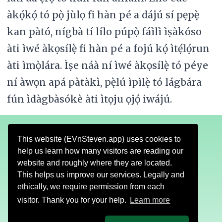
àkọ́kọ́ tó pọ̀ jùlọ fi hàn pé a dájú sí pẹpẹ̀
kan pàtó, nígbà tí lílo púpọ̀ fáìlì ìṣàkóso
àti ìwé àkọsílẹ̀ fi hàn pé a fojú kọ́ ìtẹ́lọ́run
àti ìmọ̀lára. Ìṣe náà ní ìwé àkọsílẹ̀ tó péye
ní àwọn apá pàtàkì, pẹ̀lú ìpìlẹ̀ tó lágbára
fún ìdàgbàsókè àti ìtọju ọjọ́ iwájú.
This website (EVnSteven.app) uses cookies to
help us learn how many visitors are reading our
Nípa
Ofin
Gbigba lati ayelujara
website and roughly where they are located.
This helps us improve our services. Legally and
Atilẹyin
ethically, we require permission from each
visitor. Thank you for your help.
Learn more