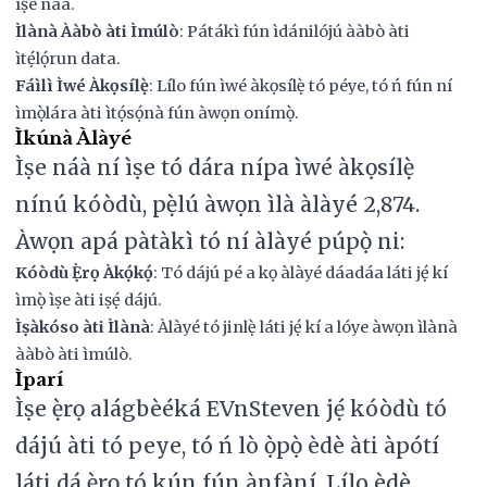
ìṣe náà.
Ìlànà Ààbò àti Ìmúlò
: Pátákì fún ìdánilójú ààbò àti
ìtẹ́lọ́run data.
Fáìlì Ìwé Àkọsílẹ̀
: Lílo fún ìwé àkọsílẹ̀ tó péye, tó ń fún ní
ìmọ̀lára àti ìtọ́sọ́nà fún àwọn onímọ̀.
Ìkúnà Àlàyé
Ìṣe náà ní ìṣe tó dára nípa ìwé àkọsílẹ̀
nínú kóòdù, pẹ̀lú àwọn ìlà àlàyé 2,874.
Àwọn apá pàtàkì tó ní àlàyé púpọ̀ ni:
Kóòdù Ẹ̀rọ Àkọ́kọ́
: Tó dájú pé a kọ àlàyé dáadáa láti jẹ́ kí
ìmọ̀ ìṣe àti iṣẹ́ dájú.
Ìṣàkóso àti Ìlànà
: Àlàyé tó jinlẹ̀ láti jẹ́ kí a lóye àwọn ìlànà
ààbò àti ìmúlò.
Ìparí
Ìṣe ẹ̀rọ alágbèéká EVnSteven jẹ́ kóòdù tó
dájú àti tó peye, tó ń lò ọ̀pọ̀ èdè àti àpótí
láti dá ẹ̀rọ tó kún fún ànfàní. Lílo èdè