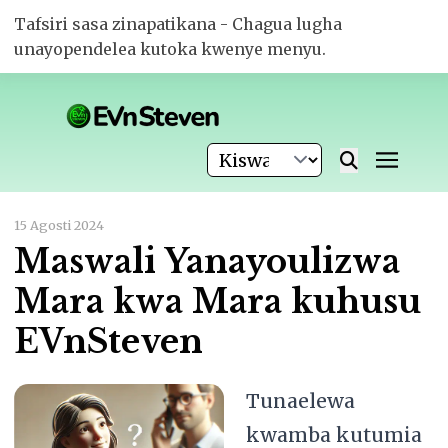
Tafsiri sasa zinapatikana - Chagua lugha
unayopendelea kutoka kwenye menyu.
15 Agosti 2024
Maswali Yanayoulizwa
Mara kwa Mara kuhusu
EVnSteven
Tunaelewa
kwamba kutumia