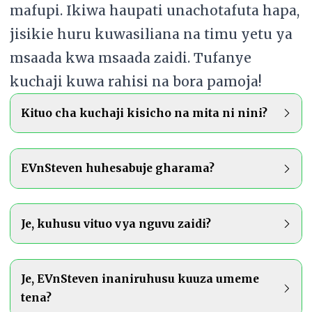
mafupi. Ikiwa haupati unachotafuta hapa,
jisikie huru kuwasiliana na timu yetu ya
msaada kwa msaada zaidi. Tufanye
kuchaji kuwa rahisi na bora pamoja!
Kituo cha kuchaji kisicho na mita ni nini?
Kituo cha kuchaji EV kisicho na mita
ni sehemu ya kuchaji ambayo haisajili
EVnSteven huhesabuje gharama?
kiasi cha umeme kinachotumiwa na
EVnSteven huhesabu gharama kwa
kila gari. Ukosefu wa ufuatiliaji huu
kila dakika, na kufanya iwe rahisi
Je, kuhusu vituo vya nguvu zaidi?
unafanya iwe vigumu kujua ni kiasi
kutoza watumiaji kwa muda
Katika baadhi ya matukio, vituo vya
gani cha nishati kinatumika na
wanayotumia kituoni. Kama mmiliki
kuchaji Daraja la 2 (L2) vinaweza
Je, EVnSteven inaniruhusu kuuza umeme
watumiaji binafsi, hasa wakati magari
wa kituo, una udhibiti kamili juu ya
tena?
kutoa nguvu zaidi kuliko EV
mengi yanashiriki kituo kimoja.