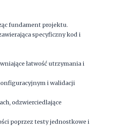
rząc fundament projektu.
zawierająca specyficzny kod i
wniające łatwość utrzymania i
onfiguracyjnym i walidacji
jach, odzwierciedlające
ości poprzez testy jednostkowe i