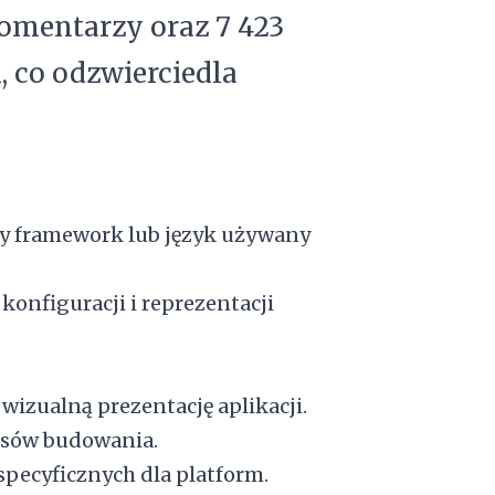
e komentarzy oraz 7 423
i, co odzwierciedla
ny framework lub język używany
konfiguracji i reprezentacji
 wizualną prezentację aplikacji.
cesów budowania.
specyficznych dla platform.