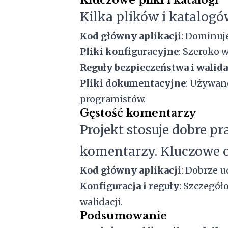
Kilka plików i katalogó
Kod główny aplikacji
: Dominuje
Pliki konfiguracyjne
: Szeroko 
Reguły bezpieczeństwa i walida
Pliki dokumentacyjne
: Używan
programistów.
Gęstość komentarzy
Projekt stosuje dobre pr
komentarzy. Kluczowe o
Kod główny aplikacji
: Dobrze u
Konfiguracja i reguły
: Szczegó
walidacji.
Podsumowanie