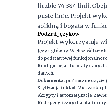
liczbie 74 384 linii. Obe
puste linie. Projekt wyk
solidną i bogatą w funkc
Podział języków
Projekt wykorzystuje w
Język główny
: Większość bazy 
do podstawowej funkcjonalności
Konfiguracja i formaty danych
danych.
Dokumentacja
: Znaczne użycie
Stylizacja i układ
: Mieszanka pl
Skrypty i automatyzacja
: Zawi
Kod specyficzny dla platformy