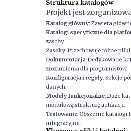
Struktura katalogów
Projekt jest zorganizo
Katalog główny
: Zawiera główn
Katalogi specyficzne dla platf
zasoby.
Zasoby
: Przechowuje różne pliki
Dokumentacja
: Dedykowane kat
zrozumienia dla programistów.
Konfiguracja i reguły
: Sekcje p
danych.
Moduły funkcjonalne
: Duże kat
modułową strukturę aplikacji.
Testowanie
: Obszerne katalogi 
integracyjne.
Kluczowe pliki i katalogi