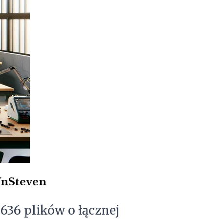
VnSteven
z 636 plików o łącznej