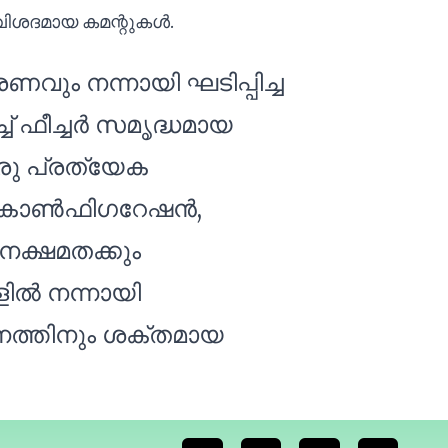
വിശദമായ കമന്റുകൾ.
ം നന്നായി ഘടിപ്പിച്ച
 ഫീച്ചർ സമൃദ്ധമായ
ഒരു പ്രത്യേക
്, കോൺഫിഗറേഷൻ,
്ഷമതക്കും
ളിൽ നന്നായി
ലനത്തിനും ശക്തമായ