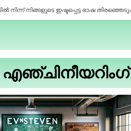
ിന്ന് നിങ്ങളുടെ ഇഷ്ടപ്പെട്ട ഭാഷ തിരഞ്ഞെടുക
എഞ്ചിനീയറിംഗ്