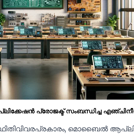
കേഷൻ പ്രോജക്ട് സംബന്ധിച്ച എഞ്ചിനീയറ
സ്ഥിതിവിവരപ്രകാരം, മൊബൈൽ ആപ്ലിക