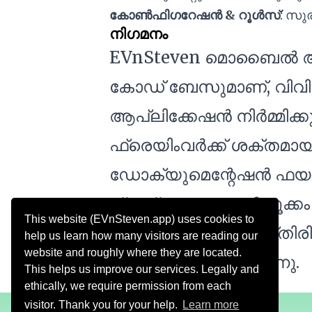
കോൺഫിഗറേഷൻ & റൂൾസ്
: സു
നിഗമനം
EVnSteven മൊബൈൽ ആപ്ല
കോഡ് ബേസുമാണ്, വിവിധ
ആപ്ലിക്കേഷൻ നിർമ്മിക്ക
ഫ്രെയിംവർക്ക് ശക്തമ
ഡോക്യുമെന്റേഷൻ ഫയല
വ്യക്തതക്കും മുൻതൂക്ക
This website (EVnSteven.app) uses cookies to
ഡോക്യുമെന്റുചെയ്തിരിക
help us learn how many visitors are reading our
website and roughly where they are located.
അടിസ്ഥാനം ഒരുക്കുന്നു.
This helps us improve our services. Legally and
ethically, we require permission from each
visitor. Thank you for your help.
Learn more