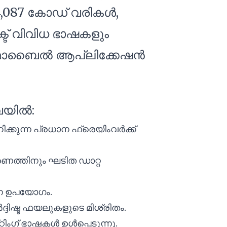
64,087 കോഡ് വരികൾ,
്ട് വിവിധ ഭാഷകളും
ും മൊബൈൽ ആപ്ലിക്കേഷൻ
വയിൽ:
്കുന്ന പ്രധാന ഫ്രെയിംവർക്ക്
ണത്തിനും ഘടിത ഡാറ്റ
ാന ഉപയോഗം.
ദ്ദിഷ്ട ഫയലുകളുടെ മിശ്രിതം.
ിംഗ് ഭാഷകൾ ഉൾപ്പെടുന്നു.