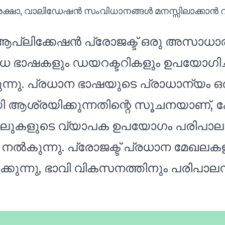
രക്ഷാ, വാലിഡേഷൻ സംവിധാനങ്ങൾ മനസ്സിലാക്കാൻ 
ിക്കേഷൻ പ്രോജക്ട് ഒരു അസാധാരണവു
 ഭാഷകളും ഡയറക്ടറികളും ഉപയോഗിച്ച്
ുന്നു. പ്രധാന ഭാഷയുടെ പ്രാധാന്യം 
ായി ആശ്രയിക്കുന്നതിന്റെ സൂചനയാണ
ുകളുടെ വ്യാപക ഉപയോഗം പരിപാലനക
ം നൽകുന്നു. പ്രോജക്ട് പ്രധാന മേഖലക
്കുന്നു, ഭാവി വികസനത്തിനും പരിപാ