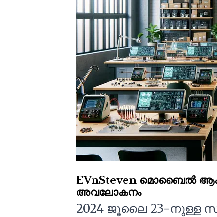
EVnSteven മൊബൈൽ ആപ്ലിക്
അവലോകനം
2024 ജൂലൈ 23-നുള്ള 