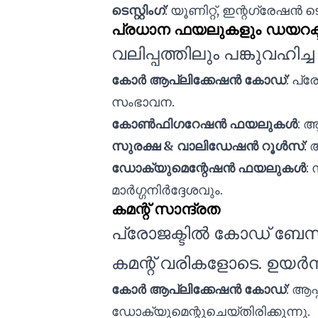
ടെസ്റ്റിംഗ്
: യൂണിറ്റ്, ഇന്റഗ്രേഷൻ ട
പ്രധാന ഫയലുകളും ഡയറക്ട
വലിപ്പത്തിലും പങ്കുവഹി
കോർ ആപ്ലിക്കേഷൻ കോഡ്
: പ്
സംഭാവന.
കോൺഫിഗറേഷൻ ഫയലുകൾ
: 
സുരക്ഷ & വാലിഡേഷൻ റൂൾസ്
: 
ഡോക്യുമെന്റേഷൻ ഫയലുകൾ
:
മാർഗ്ഗനിർദ്ദേശവും.
കമന്റ് സാന്ദ്രത
പ്രോജക്ടിൽ കോഡ് ബേസി
കമന്റ് വരികളോടെ. ഉയർന
കോർ ആപ്ലിക്കേഷൻ കോഡ്
: ആപ
ഡോക്യുമെന്റുചെയ്തിരിക്കുന്നു.