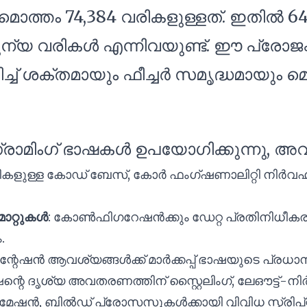
മൊത്തം 74,384 വരികളുള്ളത്. ഇതിൽ 
ശൂന്യ വരികൾ എന്നിവയുണ്ട്. ഈ പ്രോജക
ച്ച് ശക്തമായും ഫീച്ചർ സമൃദ്ധമായ
ഗ്രാമിംഗ് ഭാഷകൾ ഉപയോഗിക്കുന്നു, അ
ികളുള്ള കോഡ് ബേസ്, കോർ ഫംഗ്ഷണാലിറ്റി നിർവഹിക
റ്റുകൾ
: കോൺഫിഗറേഷൻക്കും ഡേറ്റ പ്രതിനിധീകര
.
്റേഷൻ ആവശ്യങ്ങൾക്ക് മാർക്കപ്പ് ഭാഷയുടെ പ്രധ
ന്റെ ദൃശ്യ അവതരണത്തിന് സ്റ്റൈലിംഗ്, ലേഔട്ട്-നിർ
ോമേഷൻ, ബിൽഡ് പ്രോസസുകൾക്കായി വിവിധ സ്ക്രിപ്റ്റ