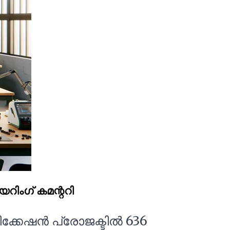
ിംഗ് കമന്ററി
്കേഷൻ പ്രോജക്ടിൽ 636