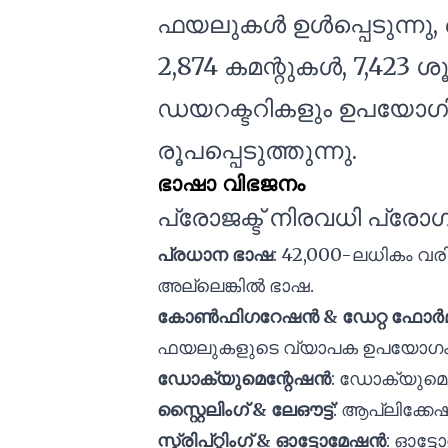
ഫയലുകൾ ഉൾപ്പെടുന്നു, 
2,874 കമന്റുകൾ, 7,423 
ഡയറക്ടറികളും ഉപയോഗി
രൂപപ്പെടുത്തുന്നു.
ഭാഷാ വിഭജനം
പ്രോജക്ട് നിരവധി പ്രോ
പ്രധാന ഭാഷ
: 42,000-ലധികം വര
അല്ലെങ്കിൽ ഭാഷ.
കോൺഫിഗറേഷൻ & ഡേറ്റ ഫോർമാ
ഫയലുകളുടെ വ്യാപക ഉപയോഗം
ഡോക്യുമെന്റേഷൻ
: ഡോക്യുമെന
സ്റ്റൈലിംഗ് & ലേഔട്ട്
: ആപ്ലിക്കേഷ
സ്ക്രിപ്റ്റിംഗ് & ഓട്ടോമേഷൻ
: ഓട്ട