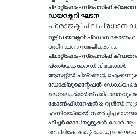
പ്ലാറ്റ്ഫോം-സ്പെസിഫിക് കോഡ
ഡയറക്ടറി ഘടന
പ്രോജക്ട് ചില പ്രധാന ഡയറ
റൂട്ട് ഡയറക്ടറി
: പ്രധാന കോൺഫിഗറേ
അടിസ്ഥാന സജ്ജീകരണം.
പ്ലാറ്റ്ഫോം-സ്പെസിഫിക് ഡയറക
പ്രത്യേക കോഡ്, വിഭവങ്ങൾ.
ആസറ്റ്സ്
: ചിത്രങ്ങൾ, ഐക്കണുക
ഡോക്യുമെന്റേഷൻ
: ഡോക്യുമെന്
ഡെവലപ്പർമാർക്ക് പരിപാലനവും മനസ്
കോൺഫിഗറേഷൻ & റൂൾസ്
: സു
എന്നിവയ്ക്കായി സമർപ്പിച്ച ഭാഗങ്ങ
ഫീച്ചർ മോഡ്യൂളുകൾ
: കോർ ആപ്
ആപ്ലിക്കേഷന്റെ മോഡുലാർ ഘടന പ്