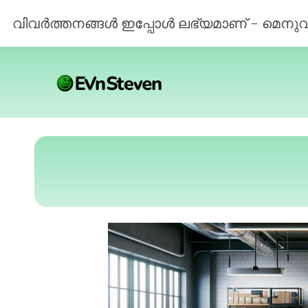
വിവർത്തനങ്ങൾ ഇപ്പോൾ ലഭ്യമാണ് - മെനുവിൽ ന